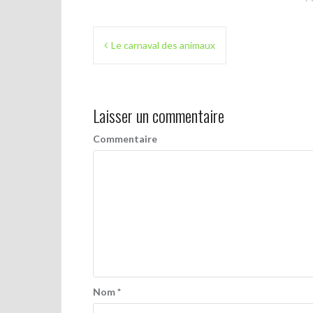
N
Le carnaval des animaux
a
v
Laisser un commentaire
i
g
Commentaire
a
t
i
o
n
d
Nom
*
e