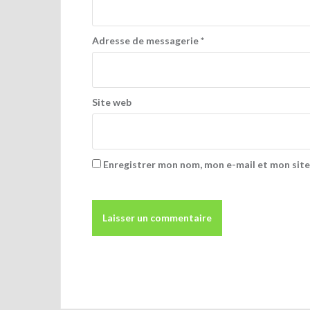
l
’
Adresse de messagerie
*
a
r
t
Site web
i
c
Enregistrer mon nom, mon e-mail et mon sit
l
e