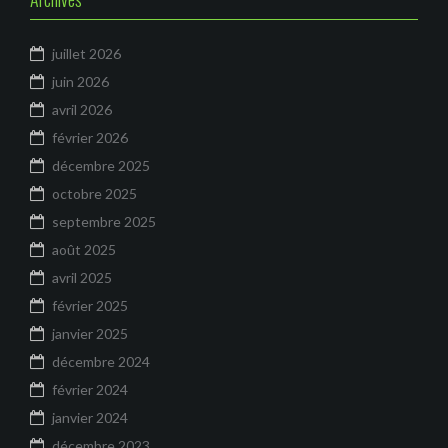
t
e
é
r
g
juillet 2026
o
juin 2026
:
r
avril 2026
i
février 2026
e
s
décembre 2025
octobre 2025
septembre 2025
août 2025
avril 2025
février 2025
janvier 2025
décembre 2024
février 2024
janvier 2024
décembre 2023