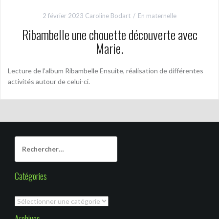
2 février 2023
Caroline Bodart
En maternelle
Ribambelle une chouette découverte avec
Marie.
Lecture de l’album Ribambelle Ensuite, réalisation de différentes
activités autour de celui-ci.
R
e
c
h
Catégories
e
r
C
c
a
Archives
h